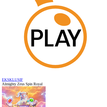
EKSKLUSIF
Almighty Zeus Spin Royal