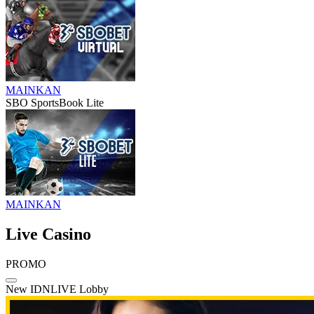
MAINKAN
SBO SportsBook Lite
MAINKAN
Live Casino
PROMO
New IDNLIVE Lobby