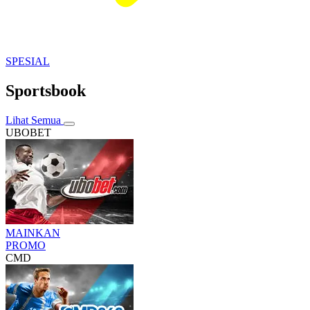
SPESIAL
Sportsbook
Lihat Semua
UBOBET
MAINKAN
PROMO
CMD