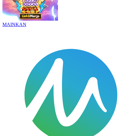
MAINKAN