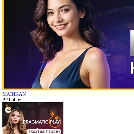
MAINKAN
PP Lobby