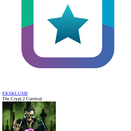
EKSKLUSIF
The Crypt 2 Carnival