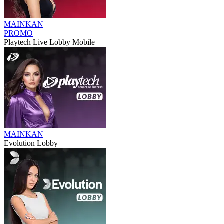
MAINKAN
PROMO
Playtech Live Lobby Mobile
MAINKAN
Evolution Lobby