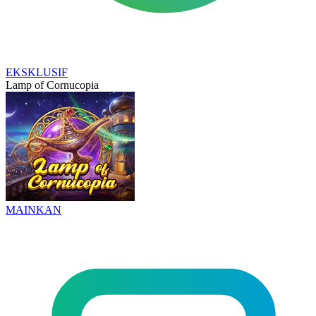
EKSKLUSIF
Lamp of Cornucopia
MAINKAN