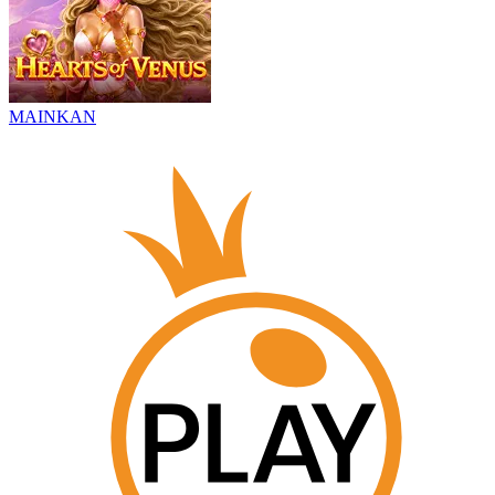
MAINKAN