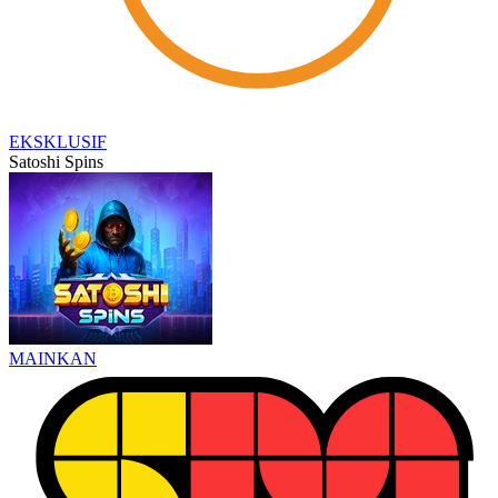
EKSKLUSIF
Satoshi Spins
MAINKAN