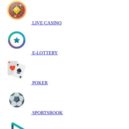
LIVE CASINO
E-LOTTERY
POKER
SPORTSBOOK