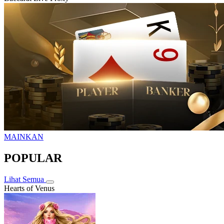
MAINKAN
POPULAR
Lihat Semua
Hearts of Venus