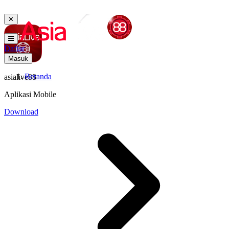
✕
Daftar
Masuk
Beranda
asialive88
Aplikasi Mobile
Download