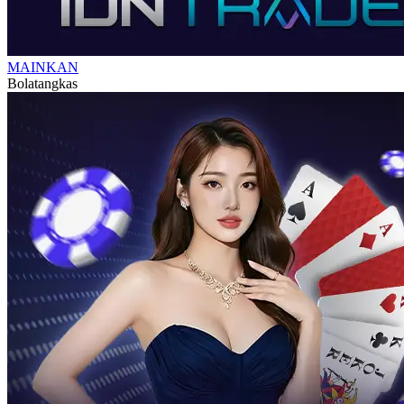
MAINKAN
Bolatangkas