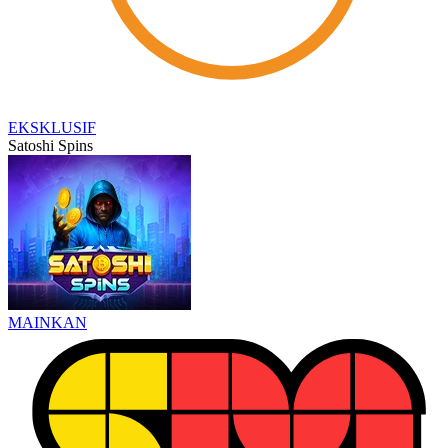
EKSKLUSIF
Satoshi Spins
MAINKAN