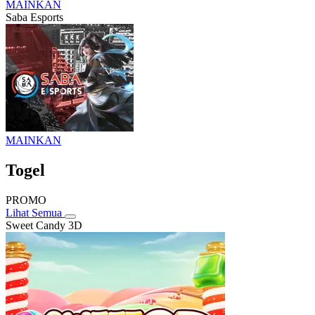
MAINKAN
Saba Esports
MAINKAN
Togel
PROMO
Lihat Semua
Sweet Candy 3D