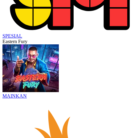
SPESIAL
Eastern Fury
MAINKAN