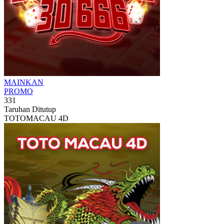
MAINKAN
PROMO
331
Taruhan Ditutup
TOTOMACAU 4D