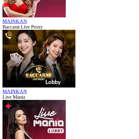
MAINKAN
Baccarat Live Proxy
MAINKAN
Live Mania