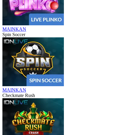
MAINKAN
Spin Soccer
MAINKAN
Checkmate Rush