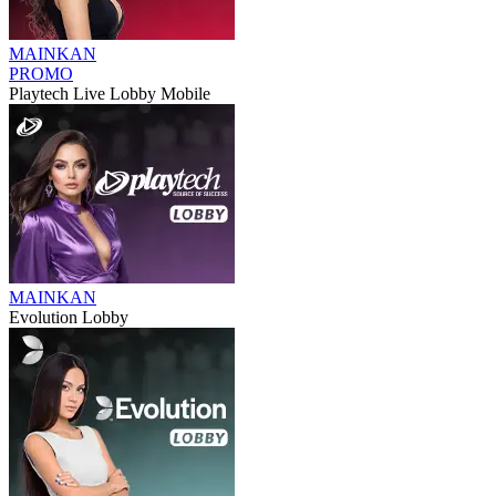
MAINKAN
PROMO
Playtech Live Lobby Mobile
MAINKAN
Evolution Lobby