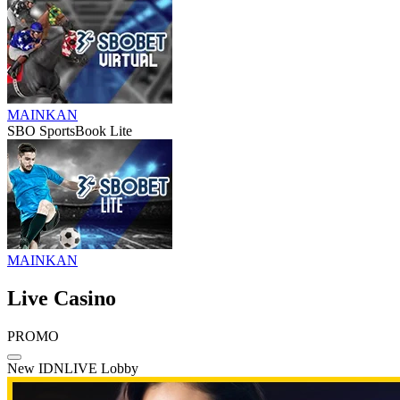
MAINKAN
SBO SportsBook Lite
MAINKAN
Live Casino
PROMO
New IDNLIVE Lobby