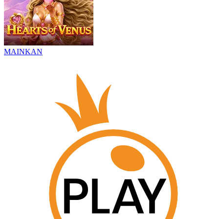
MAINKAN