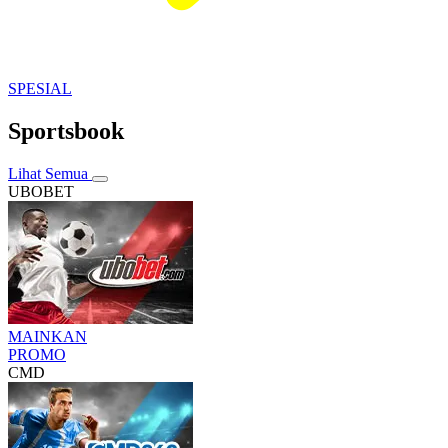
SPESIAL
Sportsbook
Lihat Semua
UBOBET
MAINKAN
PROMO
CMD