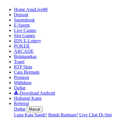
Home AsiaLive88
Deposit
Sportsbook
E-Sports
Live Casino
Slot Games
IDN E-Lottery
POKER
ARCADE
Bolatangkas
Togel
RTP Slots
Cara Bermain
Promosi
Withdraw
Daftar
Download Android
Hubungi Kami
Referral
Daftar
Masuk
Lupa Kata Sandi?
Butuh Bantuan?
Live Chat Di Sini