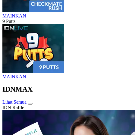
MAINKAN
9 Putts
MAINKAN
IDNMAX
Lihat Semua
IDN Raffle