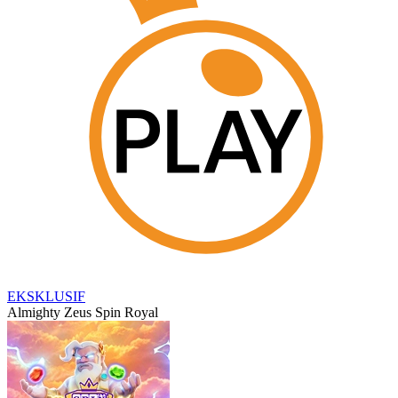
EKSKLUSIF
Almighty Zeus Spin Royal