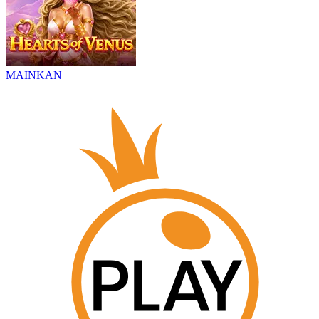
MAINKAN