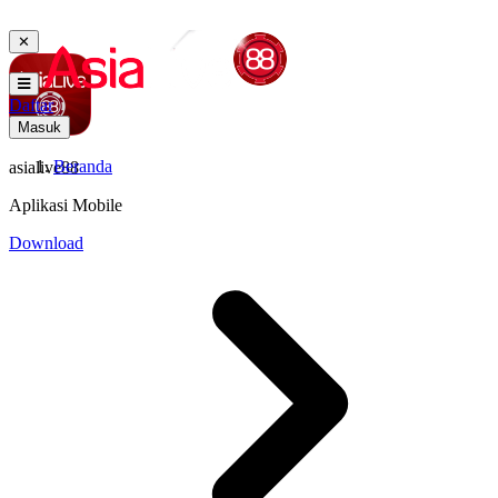
✕
Daftar
Masuk
Beranda
asialive88
Aplikasi Mobile
Download