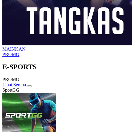
MAINKAN
PROMO
E-SPORTS
PROMO
Lihat Semua
SportGG