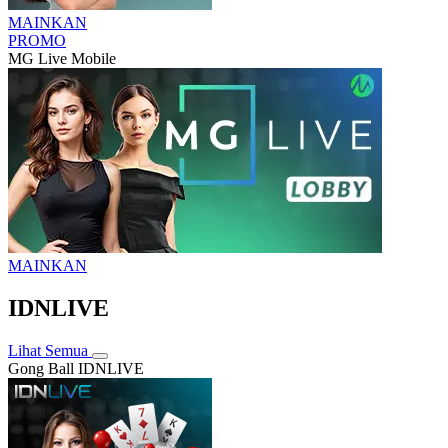
MAINKAN
PROMO
MG Live Mobile
MAINKAN
IDNLIVE
Lihat Semua
Gong Ball IDNLIVE