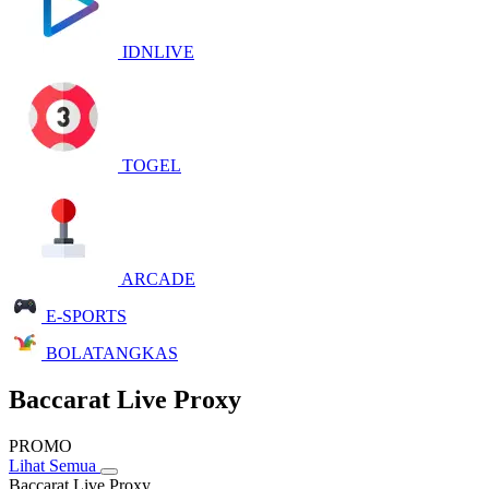
IDNLIVE
TOGEL
ARCADE
E-SPORTS
BOLATANGKAS
Baccarat Live Proxy
PROMO
Lihat Semua
Baccarat Live Proxy