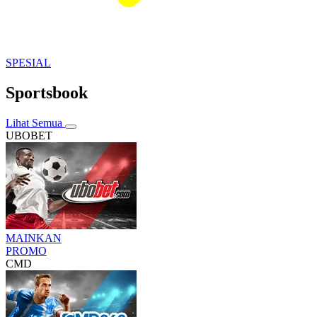
SPESIAL
Sportsbook
Lihat Semua
UBOBET
MAINKAN
PROMO
CMD