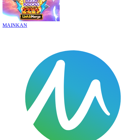
MAINKAN