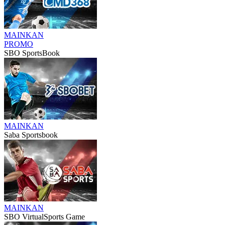
MAINKAN
PROMO
SBO SportsBook
MAINKAN
Saba Sportsbook
MAINKAN
SBO VirtualSports Game