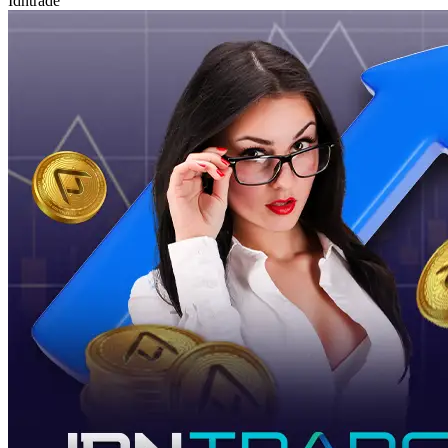
Idntrade