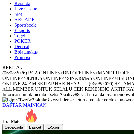
Beranda
Live Casino
Slot
ARCADE
Sportsbook
E-sports
Togel
POKER
Deposit
Bolatangkas
Promosi
BERITA :
(06/08/2026)
BCA ONLINE<>BNI OFFLINE<>MANDIRI OFF
ONLINE<>JENIUS ONLINE<>SINARMAS ONLINE<>BSI O
ONLINE 24JAM SETIAP HARINYA ! ..
(06/08/2026)
SELAMAT
ALL MEMBER UNTUK SELALU CEK REKENING AKTIF KAM
Informasi untuk member setia Asialive88 saat ini anda bisa mendownl
DAFTAR
MAINKAN
Hot Match
Sepakbola
Basket
E-Sport