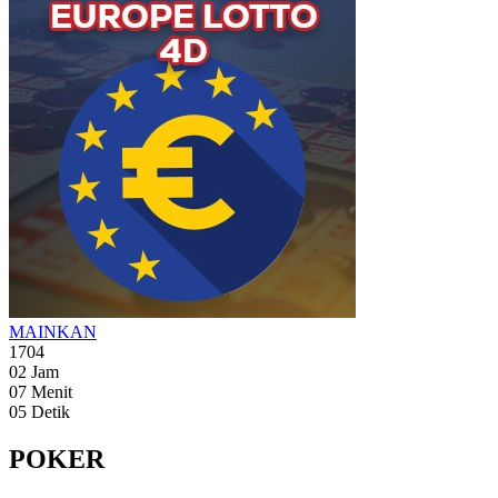
511
00
Jam
22
Menit
03
Detik
4D Europe Lotto
MAINKAN
1704
02
Jam