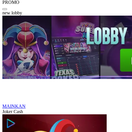
07
Menit
03
Detik
POKER
PROMO
new lobby