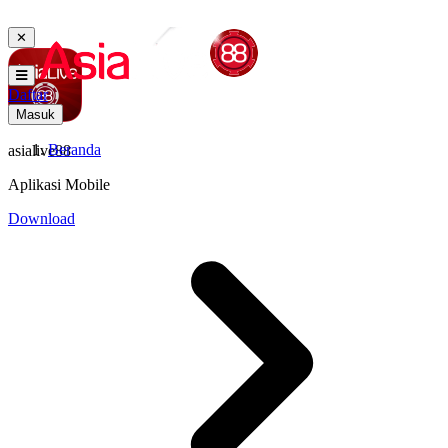
✕
Daftar
Masuk
Beranda
asialive88
Aplikasi Mobile
Download