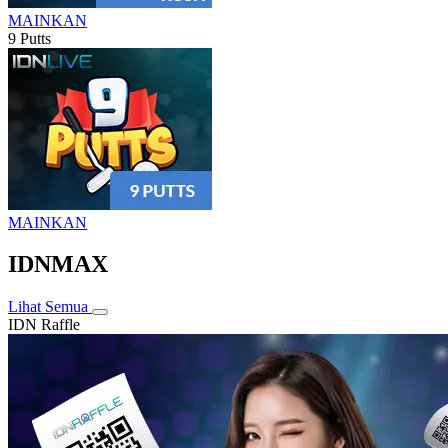
MAINKAN
9 Putts
MAINKAN
IDNMAX
Lihat Semua
IDN Raffle