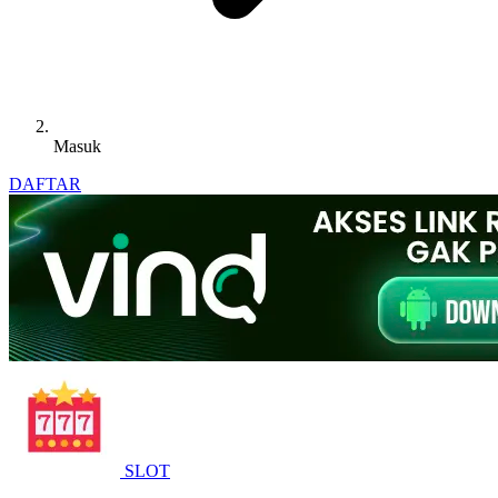
Masuk
DAFTAR
SLOT