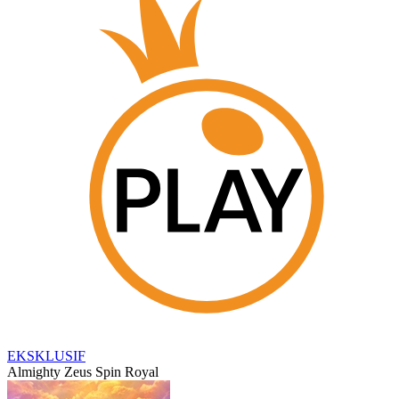
EKSKLUSIF
Almighty Zeus Spin Royal