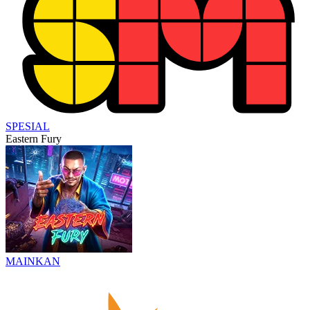
SPESIAL
Eastern Fury
MAINKAN