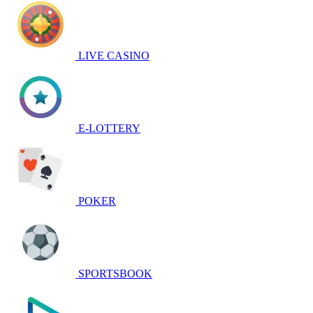
LIVE CASINO
E-LOTTERY
POKER
SPORTSBOOK