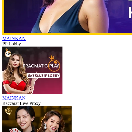
MAINKAN
PP Lobby
MAINKAN