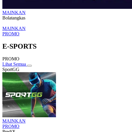
MAINKAN
Bolatangkas
MAINKAN
PROMO
E-SPORTS
PROMO
Lihat Semua
SportGG