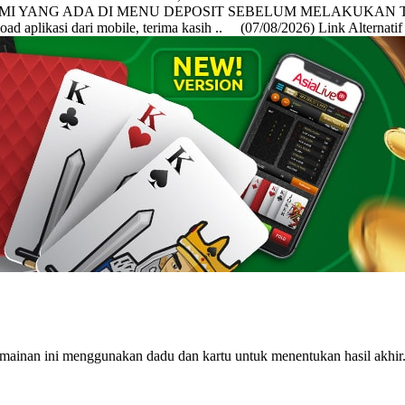
I YANG ADA DI MENU DEPOSIT SEBELUM MELAKUKAN TRA
oad aplikasi dari mobile, terima kasih ..
(07/08/2026)
Link Alternatif
ermainan ini menggunakan dadu dan kartu untuk menentukan hasil akhir