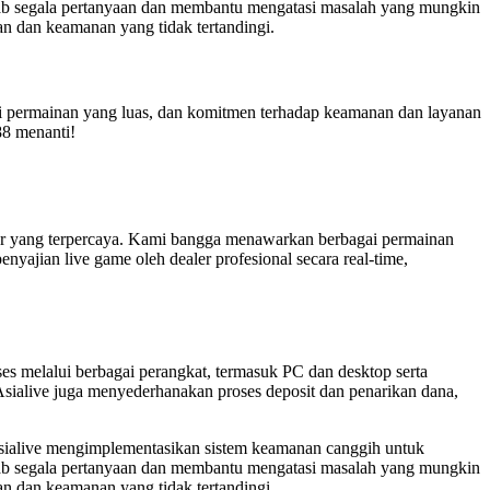
awab segala pertanyaan dan membantu mengatasi masalah yang mungkin
n dan keamanan yang tidak tertandingi.
si permainan yang luas, dan komitmen terhadap keamanan dan layanan
88 menanti!
aler yang terpercaya. Kami bangga menawarkan berbagai permainan
enyajian live game oleh dealer profesional secara real-time,
es melalui berbagai perangkat, termasuk PC dan desktop serta
sialive juga menyederhanakan proses deposit dan penarikan dana,
sialive mengimplementasikan sistem keamanan canggih untuk
awab segala pertanyaan dan membantu mengatasi masalah yang mungkin
n dan keamanan yang tidak tertandingi.