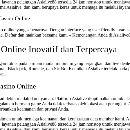
itu, layanan pelanggan Asialive88 tersedia 24 jam nonstop untuk menj
a Asialive, dan kami berupaya keras untuk menjaga itu melalui layana
 Casino Online
 online yang sebenarnya. Dengan interface yang user friendly , varia
ine. Daftar dan mainkan bersama kami – Kemenangan Anda di Asialive
 Online Inovatif dan Terpercaya
dengan fokus pada taruhan modal minimum yang terjangkau dan live de
rat, Blackjack, Roulette, dan Sic Bo. Keunikan Asialive terletak pada p
an.
asino Online
di lebih mudah dan nyaman. Platform Asialive dioptimalkan untuk aks
aman bermain game Anda tidak terbatas oleh lokasi atau perangkat. A
orbankan keamanan dan privasi Anda.
omitmen untuk menjaga keamanan dan kerahasiaan data member kami. A
itu, layanan pelanggan Asialive88 tersedia 24 jam nonstop untuk menj
a Asialive, dan kami berupaya keras untuk menjaga itu melalui layana