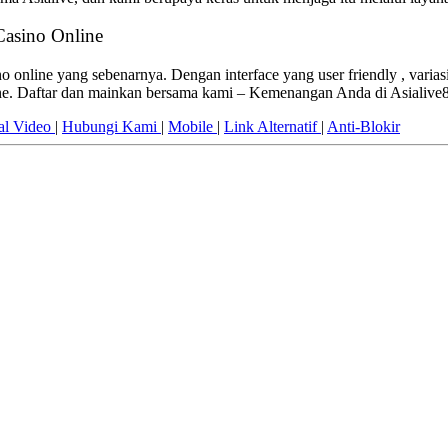
 Casino Online
 online yang sebenarnya. Dengan interface yang user friendly , varia
ine. Daftar dan mainkan bersama kami – Kemenangan Anda di Asialive
al Video
|
Hubungi Kami
|
Mobile
|
Link Alternatif
|
Anti-Blokir