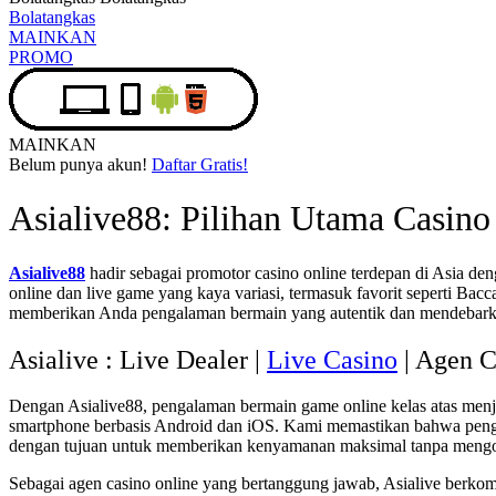
Bolatangkas
MAINKAN
PROMO
MAINKAN
Belum punya akun!
Daftar Gratis!
Asialive88: Pilihan Utama Casino
Asialive88
hadir sebagai promotor casino online terdepan di Asia 
online dan live game yang kaya variasi, termasuk favorit seperti Bacca
memberikan Anda pengalaman bermain yang autentik dan mendebark
Asialive : Live Dealer |
Live Casino
| Agen C
Dengan Asialive88, pengalaman bermain game online kelas atas menja
smartphone berbasis Android dan iOS. Kami memastikan bahwa pengal
dengan tujuan untuk memberikan kenyamanan maksimal tanpa meng
Sebagai agen casino online yang bertanggung jawab, Asialive berk