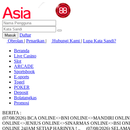
Daftar
Masuk
Obrolan
|
Penarikan
|
Hubungi Kami
|
Lupa Kata Sandi?
Beranda
Live Casino
Slot
ARCADE
Sportsbook
E-sports
Togel
POKER
Deposit
Bolatangkas
Promosi
BERITA :
(07/08/2026)
BCA ONLINE<>BNI ONLINE<>MANDIRI ONLI
ONLINE<>JENIUS ONLINE<>SINARMAS ONLINE<>BSI O
ONLINE 24JAM SETIAP HARINYA ! ..
(07/08/2026)
SELAMAT