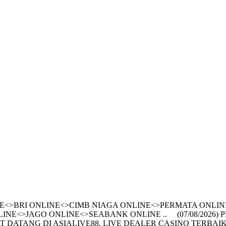
NE<>BRI ONLINE<>CIMB NIAGA ONLINE<>PERMATA ONL
NLINE<>JAGO ONLINE<>SEABANK ONLINE ..
(07/08/2026)
P
 DATANG DI ASIALIVE88, LIVE DEALER CASINO TERBAIK 