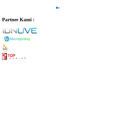
Partner Kami :