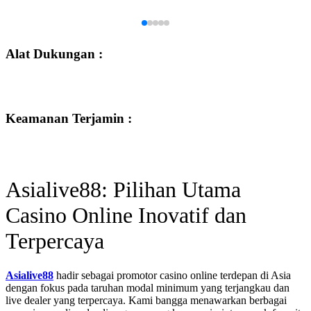
Alat Dukungan :
Keamanan Terjamin :
Asialive88: Pilihan Utama
Casino Online Inovatif dan
Terpercaya
Asialive88
hadir sebagai promotor casino online terdepan di Asia
dengan fokus pada taruhan modal minimum yang terjangkau dan
live dealer yang terpercaya. Kami bangga menawarkan berbagai