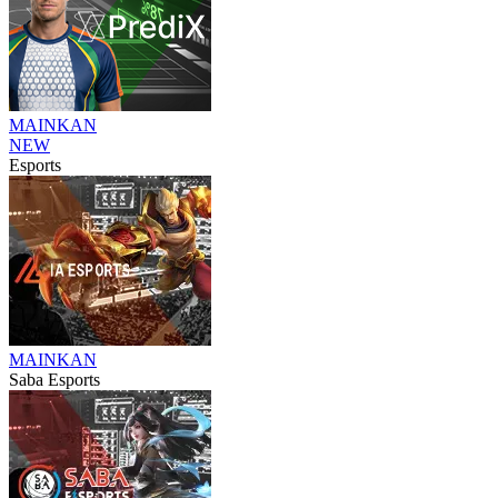
MAINKAN
NEW
Esports
MAINKAN
Saba Esports