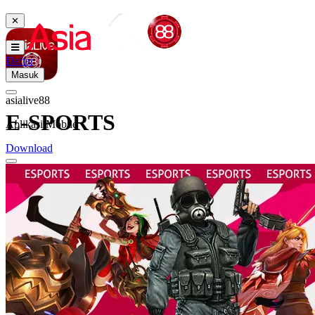
✕
Daftar
Masuk
asialive88
E-SPORTS
Aplikasi Mobile
Download