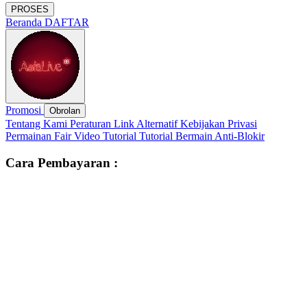
PROSES
Beranda
DAFTAR
Promosi
Obrolan
Tentang Kami
Peraturan
Link Alternatif
Kebijakan Privasi
Permainan Fair
Video Tutorial
Tutorial Bermain
Anti-Blokir
Cara Pembayaran :