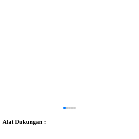
Alat Dukungan :