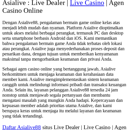
Asialive : Live Dealer |
Live Casino
| Agen
Casino Online
Dengan Asialive88, pengalaman bermain game online kelas atas
menjadi lebih mudah dan nyaman. Platform Asialive dioptimalkan
untuk akses melalui berbagai perangkat, termasuk PC dan desktop
serta smartphone berbasis Android dan iOS. Kami memastikan
bahwa pengalaman bermain game Anda tidak terbatas oleh lokasi
atau perangkat. Asialive juga menyederhanakan proses deposit dan
penarikan dana, dengan tujuan untuk memberikan kenyamanan
maksimal tanpa mengorbankan keamanan dan privasi Anda.
Sebagai agen casino online yang bertanggung jawab, Asialive
berkomitmen untuk menjaga keamanan dan kerahasiaan data
member kami. Asialive mengimplementasikan sistem keamanan
canggih untuk melindungi informasi pribadi dan transaksi keuangan
Anda. Selain itu, layanan pelanggan Asialive88 tersedia 24 jam
nonstop untuk menjawab segala pertanyaan dan membantu
mengatasi masalah yang mungkin Anda hadapi. Kepercayaan dan
kepuasan member adalah prioritas utama Asialive, dan kami
berupaya keras untuk menjaga itu melalui layanan dan keamanan
yang tidak tertandingi.
Daftar Asialive88
situs Live Dealer | Live Casino | Agen