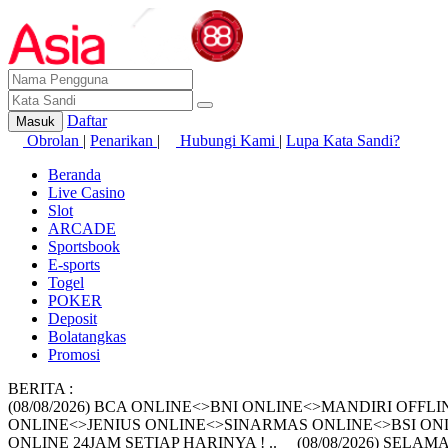
Daftar
Masuk
Obrolan
|
Penarikan
|
Hubungi Kami
|
Lupa Kata Sandi?
Beranda
Live Casino
Slot
ARCADE
Sportsbook
E-sports
Togel
POKER
Deposit
Bolatangkas
Promosi
BERITA :
(08/08/2026)
BCA ONLINE<>BNI ONLINE<>MANDIRI OFFL
ONLINE<>JENIUS ONLINE<>SINARMAS ONLINE<>BSI O
ONLINE 24JAM SETIAP HARINYA ! ..
(08/08/2026)
SELAMAT