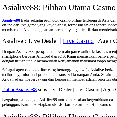
Asialive88: Pilihan Utama Casino
Asialive88
hadir sebagai promotor casino online terdepan di Asia 
online dan live game yang kaya variasi, termasuk favorit seperti Bacca
memberikan Anda pengalaman bermain yang autentik dan mendebark
Asialive : Live Dealer |
Live Casino
| Agen C
Dengan Asialive88, pengalaman bermain game online kelas atas menja
smartphone berbasis Android dan iOS. Kami memastikan bahwa pengal
dengan tujuan untuk memberikan kenyamanan maksimal tanpa meng
Sebagai agen casino online yang bertanggung jawab, Asialive berk
melindungi informasi pribadi dan transaksi keuangan Anda. Selain 
Anda hadapi. Kepercayaan dan kepuasan member adalah prioritas utam
Daftar Asialive88
situs Live Dealer | Live Casino | Agen
Bergabunglah dengan Asialive88 untuk merasakan kegembiraan casino
pelanggan, Kami menetapkan standar baru dalam industri casino onl