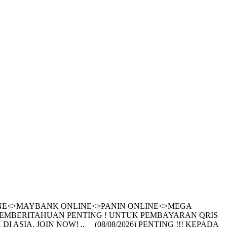
LINE<>MAYBANK ONLINE<>PANIN ONLINE<>MEGA
EMBERITAHUAN PENTING ! UNTUK PEMBAYARAN QRIS
DI ASIA. JOIN NOW! ..
(08/08/2026)
PENTING !!! KEPADA