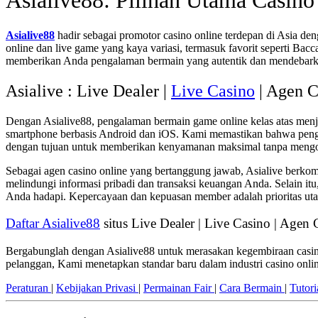
Asialive88: Pilihan Utama Casino
Asialive88
hadir sebagai promotor casino online terdepan di Asia 
online dan live game yang kaya variasi, termasuk favorit seperti Bacca
memberikan Anda pengalaman bermain yang autentik dan mendebark
Asialive : Live Dealer |
Live Casino
| Agen C
Dengan Asialive88, pengalaman bermain game online kelas atas menja
smartphone berbasis Android dan iOS. Kami memastikan bahwa pengal
dengan tujuan untuk memberikan kenyamanan maksimal tanpa meng
Sebagai agen casino online yang bertanggung jawab, Asialive berk
melindungi informasi pribadi dan transaksi keuangan Anda. Selain 
Anda hadapi. Kepercayaan dan kepuasan member adalah prioritas utam
Daftar Asialive88
situs Live Dealer | Live Casino | Agen
Bergabunglah dengan Asialive88 untuk merasakan kegembiraan casino
pelanggan, Kami menetapkan standar baru dalam industri casino onl
Peraturan
|
Kebijakan Privasi
|
Permainan Fair
|
Cara Bermain
|
Tutori