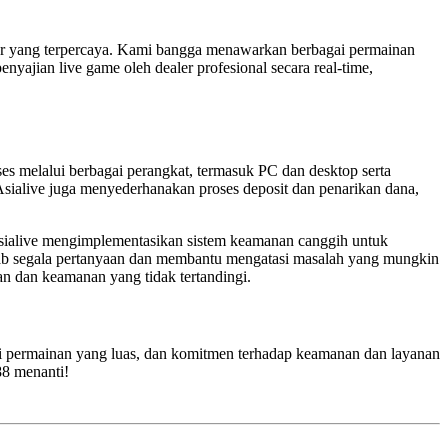
aler yang terpercaya. Kami bangga menawarkan berbagai permainan
enyajian live game oleh dealer profesional secara real-time,
es melalui berbagai perangkat, termasuk PC dan desktop serta
sialive juga menyederhanakan proses deposit dan penarikan dana,
sialive mengimplementasikan sistem keamanan canggih untuk
awab segala pertanyaan dan membantu mengatasi masalah yang mungkin
n dan keamanan yang tidak tertandingi.
si permainan yang luas, dan komitmen terhadap keamanan dan layanan
88 menanti!