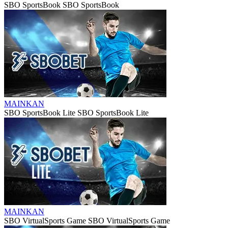
SBO SportsBook
SBO SportsBook
MAINKAN
SBO SportsBook Lite
SBO SportsBook Lite
MAINKAN
SBO VirtualSports Game
SBO VirtualSports Game