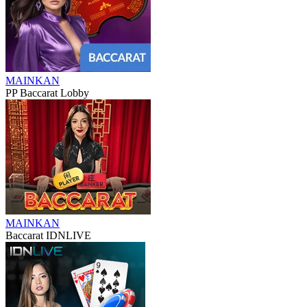
MAINKAN
Baccarat
Lihat Semua
Europe Baccarat