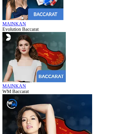
MAINKAN
PT Baccarat
MAINKAN
PP Baccarat Lobby
MAINKAN
Baccarat IDNLIVE