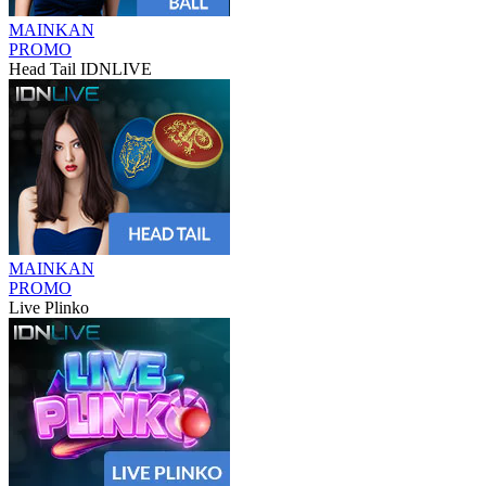
MAINKAN
PROMO
Head Tail IDNLIVE
MAINKAN
PROMO
Live Plinko