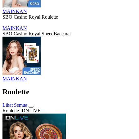
SBO Casino Royal Baccarat
MAINKAN
SBO Casino Royal SicBo
MAINKAN
SBO Casino Royal Roulette