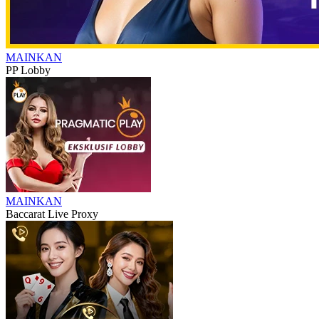
MAINKAN
PP Lobby
MAINKAN
Baccarat Live Proxy