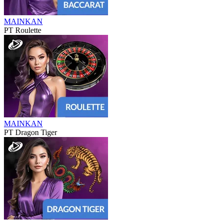
MAINKAN
PT Roulette
MAINKAN
PT Dragon Tiger