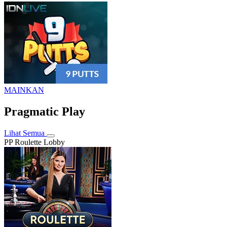
MAINKAN
Pragmatic Play
Lihat Semua
PP Roulette Lobby