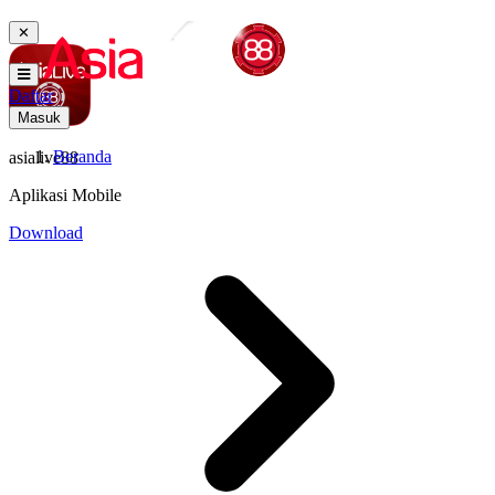
✕
Daftar
Masuk
Beranda
asialive88
Aplikasi Mobile
Download