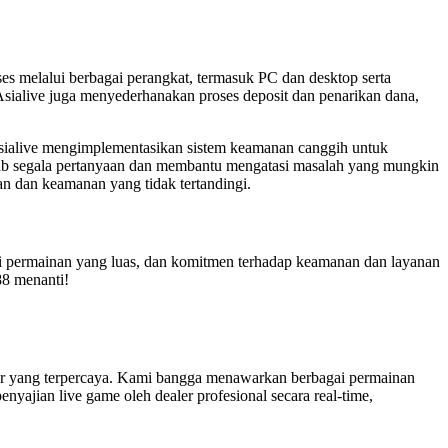
es melalui berbagai perangkat, termasuk PC dan desktop serta
sialive juga menyederhanakan proses deposit dan penarikan dana,
sialive mengimplementasikan sistem keamanan canggih untuk
awab segala pertanyaan dan membantu mengatasi masalah yang mungkin
n dan keamanan yang tidak tertandingi.
si permainan yang luas, dan komitmen terhadap keamanan dan layanan
88 menanti!
aler yang terpercaya. Kami bangga menawarkan berbagai permainan
enyajian live game oleh dealer profesional secara real-time,