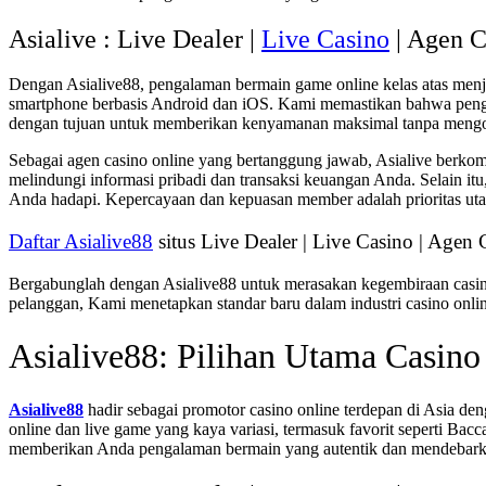
Asialive : Live Dealer |
Live Casino
| Agen C
Dengan Asialive88, pengalaman bermain game online kelas atas menja
smartphone berbasis Android dan iOS. Kami memastikan bahwa pengal
dengan tujuan untuk memberikan kenyamanan maksimal tanpa meng
Sebagai agen casino online yang bertanggung jawab, Asialive berk
melindungi informasi pribadi dan transaksi keuangan Anda. Selain 
Anda hadapi. Kepercayaan dan kepuasan member adalah prioritas utam
Daftar Asialive88
situs Live Dealer | Live Casino | Agen
Bergabunglah dengan Asialive88 untuk merasakan kegembiraan casino
pelanggan, Kami menetapkan standar baru dalam industri casino onl
Asialive88: Pilihan Utama Casino
Asialive88
hadir sebagai promotor casino online terdepan di Asia 
online dan live game yang kaya variasi, termasuk favorit seperti Bacca
memberikan Anda pengalaman bermain yang autentik dan mendebark