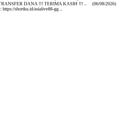
NSFER DANA !!! TERIMA KASIH !!! ..
(06/08/2026)
 : https://shortku.id/asialive88-gg ..