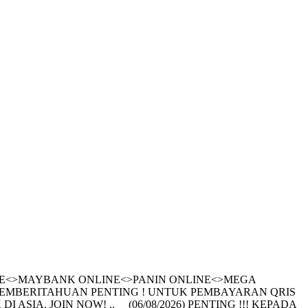
INE<>MAYBANK ONLINE<>PANIN ONLINE<>MEGA
EMBERITAHUAN PENTING ! UNTUK PEMBAYARAN QRIS
DI ASIA. JOIN NOW! ..
(06/08/2026)
PENTING !!! KEPADA