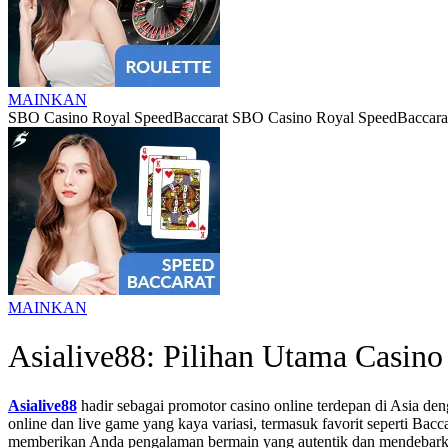
MAINKAN
SBO Casino Royal SpeedBaccarat
SBO Casino Royal SpeedBaccara
MAINKAN
Asialive88: Pilihan Utama Casino
Asialive88
hadir sebagai promotor casino online terdepan di Asia 
online dan live game yang kaya variasi, termasuk favorit seperti Bacca
memberikan Anda pengalaman bermain yang autentik dan mendebark