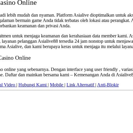
asino Online
di lebih mudah dan nyaman. Platform Asialive dioptimalkan untuk aks
aman bermain game Anda tidak terbatas oleh lokasi atau perangkat. A
orbankan keamanan dan privasi Anda.
omitmen untuk menjaga keamanan dan kerahasiaan data member kami. A
itu, layanan pelanggan Asialive88 tersedia 24 jam nonstop untuk menj
a Asialive, dan kami berupaya keras untuk menjaga itu melalui layana
 Casino Online
 online yang sebenarnya. Dengan interface yang user friendly , varia
ine. Daftar dan mainkan bersama kami – Kemenangan Anda di Asialive
al Video
|
Hubungi Kami
|
Mobile
|
Link Alternatif
|
Anti-Blokir