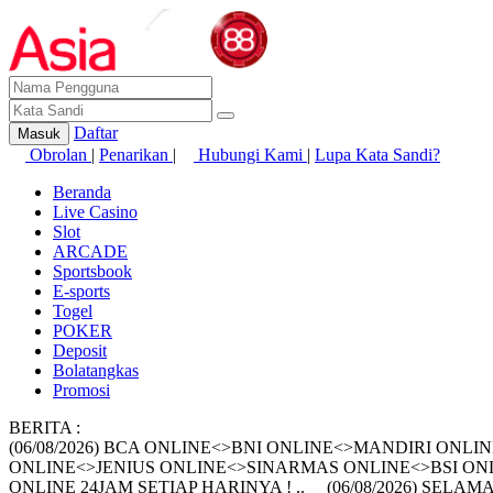
Daftar
Masuk
Obrolan
|
Penarikan
|
Hubungi Kami
|
Lupa Kata Sandi?
Beranda
Live Casino
Slot
ARCADE
Sportsbook
E-sports
Togel
POKER
Deposit
Bolatangkas
Promosi
BERITA :
(06/08/2026)
BCA ONLINE<>BNI ONLINE<>MANDIRI ONLI
ONLINE<>JENIUS ONLINE<>SINARMAS ONLINE<>BSI O
ONLINE 24JAM SETIAP HARINYA ! ..
(06/08/2026)
SELAMAT