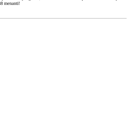
88 menanti!