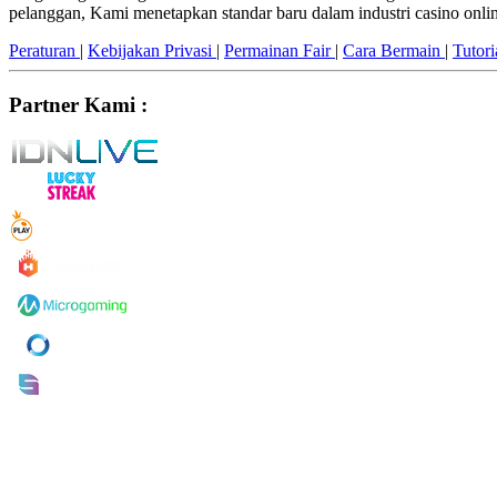
pelanggan, Kami menetapkan standar baru dalam industri casino onl
Peraturan
|
Kebijakan Privasi
|
Permainan Fair
|
Cara Bermain
|
Tutori
Partner Kami :