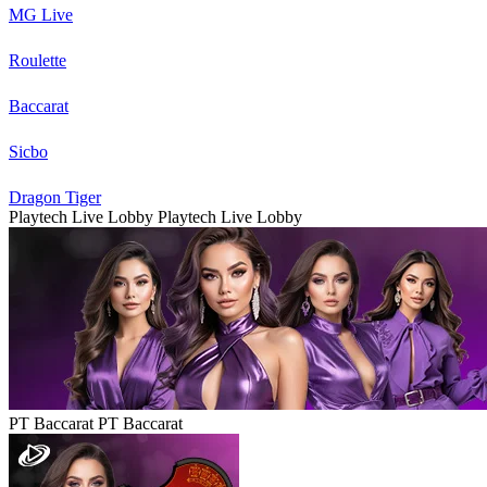
MG Live
Roulette
Baccarat
Sicbo
Dragon Tiger
Playtech Live Lobby
Playtech Live Lobby
PT Baccarat
PT Baccarat