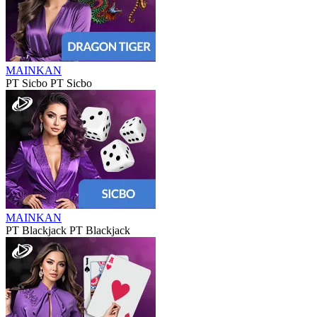
MAINKAN
PT Sicbo
PT Sicbo
MAINKAN
PT Blackjack
PT Blackjack