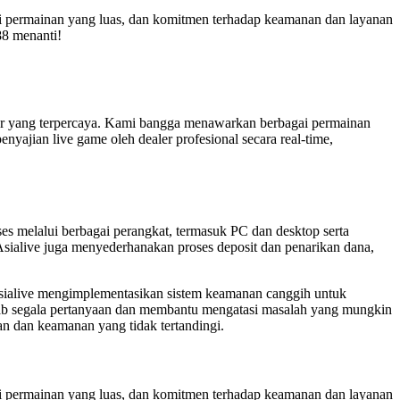
si permainan yang luas, dan komitmen terhadap keamanan dan layanan
88 menanti!
aler yang terpercaya. Kami bangga menawarkan berbagai permainan
enyajian live game oleh dealer profesional secara real-time,
es melalui berbagai perangkat, termasuk PC dan desktop serta
sialive juga menyederhanakan proses deposit dan penarikan dana,
sialive mengimplementasikan sistem keamanan canggih untuk
awab segala pertanyaan dan membantu mengatasi masalah yang mungkin
n dan keamanan yang tidak tertandingi.
si permainan yang luas, dan komitmen terhadap keamanan dan layanan