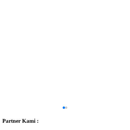
Partner Kami :