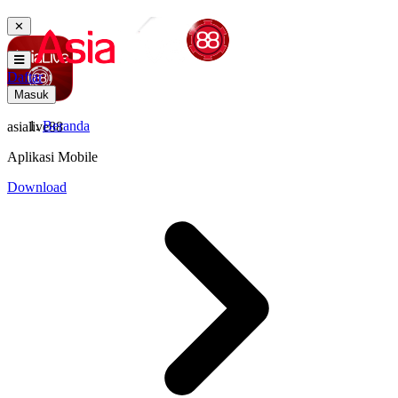
✕
Daftar
Masuk
Beranda
asialive88
Aplikasi Mobile
Download