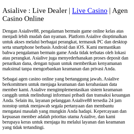
Asialive : Live Dealer |
Live Casino
| Agen
Casino Online
Dengan Asialive88, pengalaman bermain game online kelas atas
menjadi lebih mudah dan nyaman. Platform Asialive dioptimalkan
untuk akses melalui berbagai perangkat, termasuk PC dan desktop
serta smartphone berbasis Android dan iOS. Kami memastikan
bahwa pengalaman bermain game Anda tidak terbatas oleh lokasi
atau perangkat. Asialive juga menyederhanakan proses deposit dan
penarikan dana, dengan tujuan untuk memberikan kenyamanan
maksimal tanpa mengorbankan keamanan dan privasi Anda.
Sebagai agen casino online yang bertanggung jawab, Asialive
berkomitmen untuk menjaga keamanan dan kerahasiaan data
member kami. Asialive mengimplementasikan sistem keamanan
canggih untuk melindungi informasi pribadi dan transaksi keuangan
Anda. Selain itu, layanan pelanggan Asialive88 tersedia 24 jam
nonstop untuk menjawab segala pertanyaan dan membantu
mengatasi masalah yang mungkin Anda hadapi. Kepercayaan dan
kepuasan member adalah prioritas utama Asialive, dan kami
berupaya keras untuk menjaga itu melalui layanan dan keamanan
yang tidak tertandingi.