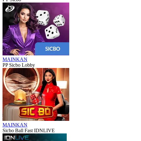
MAINKAN
PP Sicbo Lobby
MAINKAN
Sicbo Ball Fast IDNLIVE