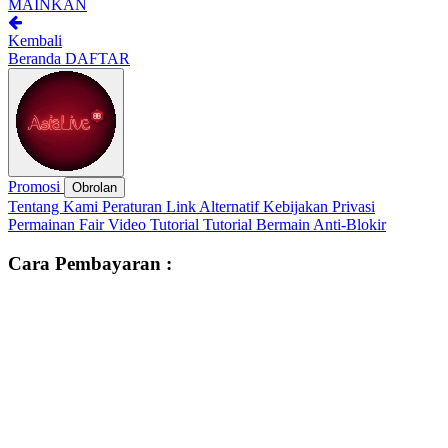
MAINKAN
Kembali
Beranda
DAFTAR
Promosi
Obrolan
Tentang Kami
Peraturan
Link Alternatif
Kebijakan Privasi
Permainan Fair
Video Tutorial
Tutorial Bermain
Anti-Blokir
Cara Pembayaran :