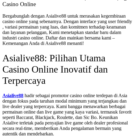
Casino Online
Bergabunglah dengan Asialive88 untuk merasakan kegembiraan
casino online yang sebenarnya. Dengan interface yang user friendly
, variasi permainan yang luas, dan komitmen terhadap keamanan
dan layanan pelanggan, Kami menetapkan standar baru dalam
industri casino online. Daftar dan mainkan bersama kami –
Kemenangan Anda di Asialive88 menanti!
Asialive88: Pilihan Utama
Casino Online Inovatif dan
Terpercaya
Asialive88
hadir sebagai promotor casino online terdepan di Asia
dengan fokus pada taruhan modal minimum yang terjangkau dan
live dealer yang terpercaya. Kami bangga menawarkan berbagai
permainan online dan live game yang kaya variasi, termasuk favorit
seperti Baccarat, Blackjack, Roulette, dan Sic Bo. Keunikan
Asialive terletak pada penyajian live game oleh dealer profesional
secara real-time, memberikan Anda pengalaman bermain yang
autentik dan mendebarkan.