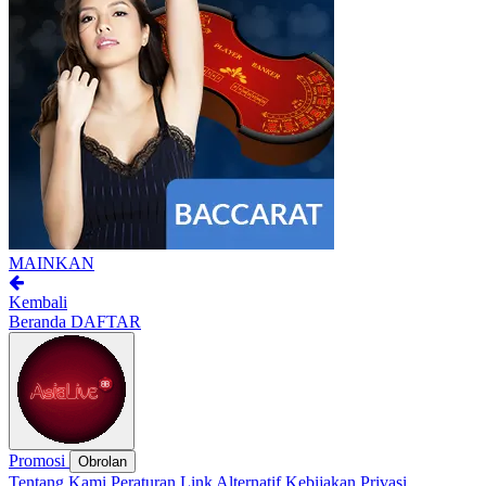
MAINKAN
Kembali
Beranda
DAFTAR
Promosi
Obrolan
Tentang Kami
Peraturan
Link Alternatif
Kebijakan Privasi