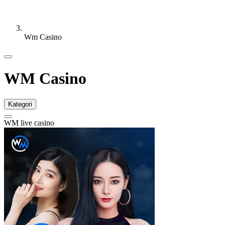
Wm Casino
WM Casino
Kategori
WM live casino