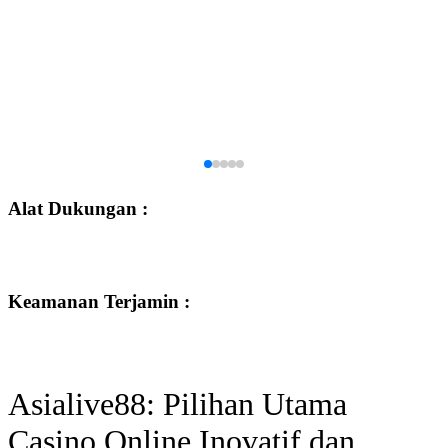
Alat Dukungan :
Keamanan Terjamin :
Asialive88: Pilihan Utama
Casino Online Inovatif dan