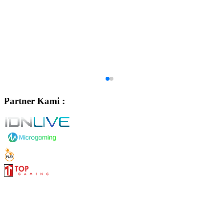
Partner Kami :