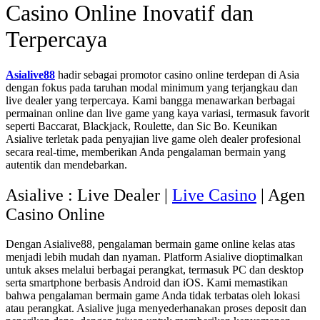
Casino Online Inovatif dan
Terpercaya
Asialive88
hadir sebagai promotor casino online terdepan di Asia
dengan fokus pada taruhan modal minimum yang terjangkau dan
live dealer yang terpercaya. Kami bangga menawarkan berbagai
permainan online dan live game yang kaya variasi, termasuk favorit
seperti Baccarat, Blackjack, Roulette, dan Sic Bo. Keunikan
Asialive terletak pada penyajian live game oleh dealer profesional
secara real-time, memberikan Anda pengalaman bermain yang
autentik dan mendebarkan.
Asialive : Live Dealer |
Live Casino
| Agen
Casino Online
Dengan Asialive88, pengalaman bermain game online kelas atas
menjadi lebih mudah dan nyaman. Platform Asialive dioptimalkan
untuk akses melalui berbagai perangkat, termasuk PC dan desktop
serta smartphone berbasis Android dan iOS. Kami memastikan
bahwa pengalaman bermain game Anda tidak terbatas oleh lokasi
atau perangkat. Asialive juga menyederhanakan proses deposit dan